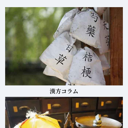
漢方コラム
210種の漢方
170種の原料生薬