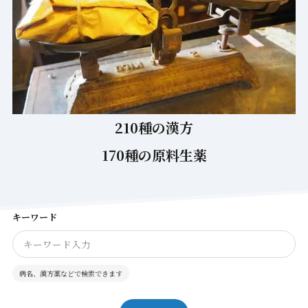
キーワード
病名、漢方薬などで検索できます
検索
カテゴリー
漢方
115
漢方理論
34
漢方生薬
39