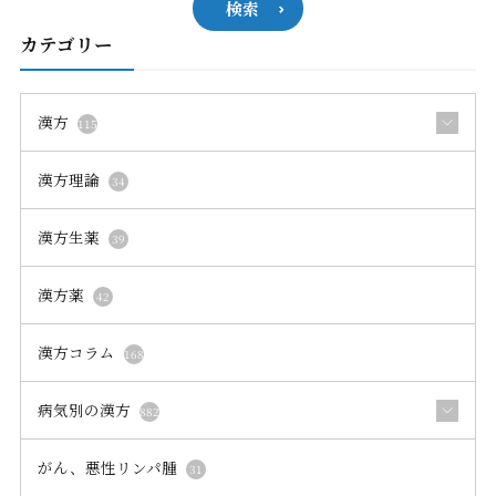
漢方薬
42
漢方コラム
168
病気別の漢方
882
がん、悪性リンパ腫
31
その他の病気
35
その他の皮膚病
28
その他の精神神経症
42
リウマチ、膠原病
12