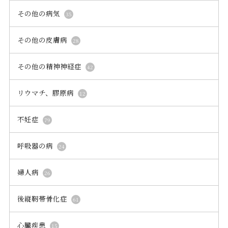
不妊症
79
呼吸器の病
24
婦人病
26
後縦靭帯骨化症
61
心臓疾患
15
消化器の病
26
湿疹、じんましん、アトピー性皮膚炎、ニキビ
59
痔核、痔ろう、脱肛
128
眩暈、耳鳴り
33