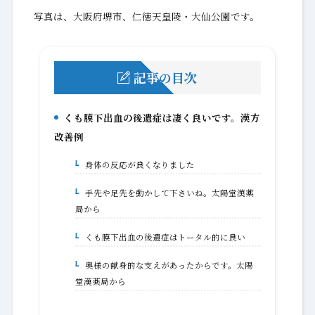
写真は、大阪府堺市、仁徳天皇陵・大仙公園です。
記事の目次
くも膜下出血の後遺症は凄く良いです。漢方
1.
改善例
身体の反応が良くなりました
1-1.
手先や足先を動かして下さいね。太陽堂漢薬
1-1-1.
局から
くも膜下出血の後遺症はトータル的に良い
1-2.
奥様の献身的な支えがあったからです。太陽
1-2-1.
堂漢薬局から