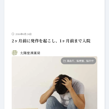
高血圧、脳梗塞、脳卒中
2019年10月16日
くも膜下出血の後遺症
太陽堂漢薬局