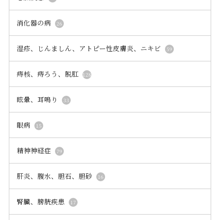
眼病
15
精神神経症
79
肝炎、腹水、胆石、胆砂
16
腎臓、膀胱疾患
17
身体の痛み
87
非結核性抗酸菌症
27
高血圧、脳梗塞、脳卒中
18
鼻炎、副鼻腔炎
24