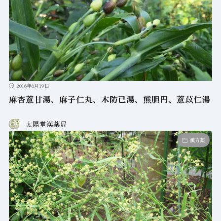
2016年6月19日
麻杏薏甘湯、麻子仁丸、木防已湯、熊胆円、薏苡仁湯
太陽堂漢薬局
漢方薬