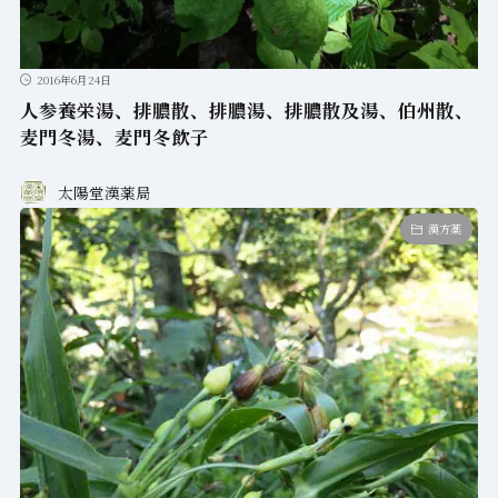
2016年6月24日
人参養栄湯、排膿散、排膿湯、排膿散及湯、伯州散、
麦門冬湯、麦門冬飲子
太陽堂漢薬局
漢方薬