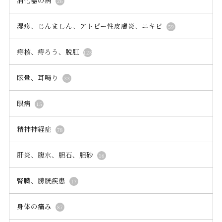
26
湿疹、じんましん、アトピー性皮膚炎、ニキビ
59
痔核、痔ろう、脱肛
128
眩暈、耳鳴り
33
眼病
15
精神神経症
78
肝炎、腹水、胆石、胆砂
16
腎臓、膀胱疾患
17
身体の痛み
87