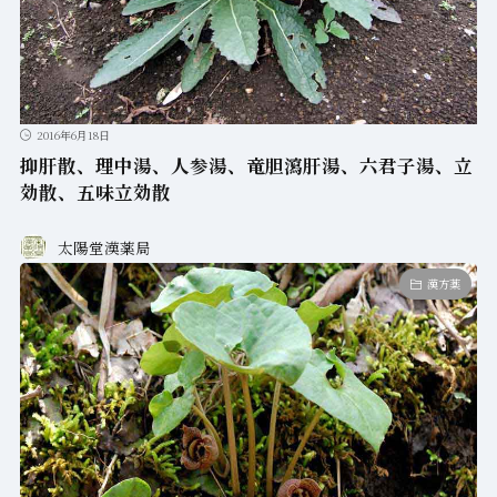
2016年6月18日
抑肝散、理中湯、人参湯、竜胆瀉肝湯、六君子湯、立
効散、五味立効散
太陽堂漢薬局
漢方薬