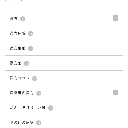
漢方
115
漢方理論
34
漢方生薬
39
漢方薬
42
漢方コラム
168
病気別の漢方
880
がん、悪性リンパ腫
31
その他の病気
34