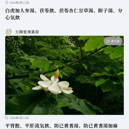
2016年6月22日
白虎加人参湯、茯苓飲、茯苓杏仁甘草湯、附子湯、分
心気飲
太陽堂漢薬局
漢方薬
2016年6月21日
平胃散、平肝流気飲、防已黄耆湯、防已黄耆湯加麻