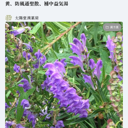
黄、防風通聖散、補中益気湯
太陽堂漢薬局
漢方薬