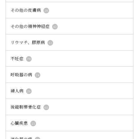
その他の皮膚病
28
その他の精神神経症
42
リウマチ、膠原病
12
不妊症
79
呼吸器の病
24
婦人病
26
後縦靭帯骨化症
61
心臓疾患
15
消化器の病