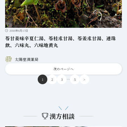
2016年6月17日
苓甘姜味辛夏仁湯、苓桂朮甘湯、苓姜朮甘湯、連珠
飲、六味丸、六味地黄丸
太陽堂漢薬局
次のページへ
…
1
2
3
5
>
漢方相談