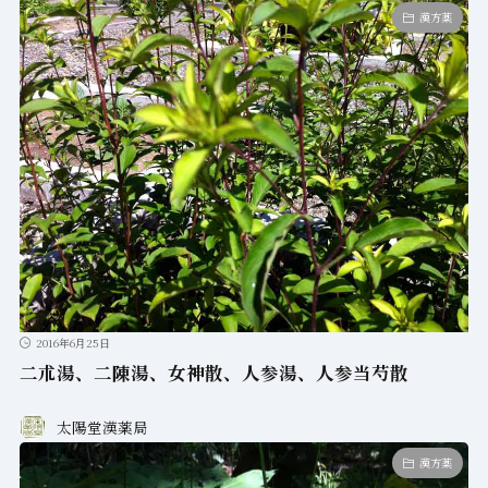
漢方薬
2016年6月25日
二朮湯、二陳湯、女神散、人参湯、人参当芍散
太陽堂漢薬局
漢方薬