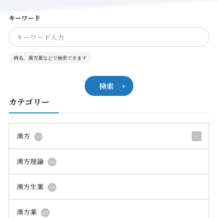
キーワード
病名、漢方薬などで検索できます
検索
カテゴリー
漢方
115
漢方理論
34
漢方生薬
39
漢方薬
42