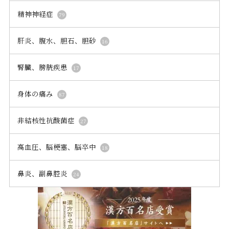
精神神経症
79
肝炎、腹水、胆石、胆砂
16
腎臓、膀胱疾患
17
身体の痛み
87
非結核性抗酸菌症
27
高血圧、脳梗塞、脳卒中
18
鼻炎、副鼻腔炎
24