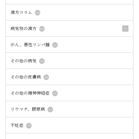
漢方コラム
168
病気別の漢方
881
がん、悪性リンパ腫
31
その他の病気
34
その他の皮膚病
28
その他の精神神経症
42
リウマチ、膠原病
12
不妊症
79