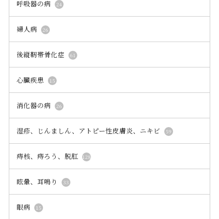
呼吸器の病
24
婦人病
26
後縦靭帯骨化症
61
心臓疾患
15
消化器の病
26
湿疹、じんましん、アトピー性皮膚炎、ニキビ
59
痔核、痔ろう、脱肛
128
眩暈、耳鳴り
33
眼病
15