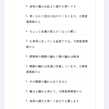
身体の痛みは前より調子が良いです
1-6.
寒くなると症状が出やすくなります。太陽堂
1-6-1.
漢薬局から
ちょっと皮膚が柔らかくなった感じ
1-7.
お身体にあっている証拠ですね。太陽堂漢薬
1-7-1.
局から
膠原病の関節の腫れと腕の腫れは解消
1-8.
関節の腫れは急速に改善しています。太陽堂
1-8-1.
漢薬局から
手の関節の腫れもありません
1-9.
痛みも腫れも消えて。太陽堂漢薬局から
1-9-1.
身体の調子が良くて自分でも感じます
1-10.