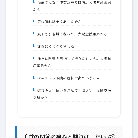
治療ではなく体質改善の段階。太陽堂漢薬局
1-10-1.
から
唇の腫れは全くありません
1-11.
風邪も引き難くなった。太陽堂漢薬局から
1-11-1.
疲れにくくなりました
1-12.
徐々に改善を目指して行きましょう。太陽堂
1-12-1.
漢薬局から
ベーチェット病の症状は出ていません
1-13.
改善のお手伝いをさせてください。太陽堂漢
1-13-1.
薬局から
手首の関節の痛みと腫れは、だいぶ引