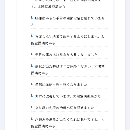
1-1-1.
す。太陽堂漢薬局から
膠原病からの手首の関節は殆ど腫れていませ
1-2.
ん
再発しない所まで改善するようにします。太
1-2-1.
陽堂漢薬局から
手足の痛みは以前よりも良くなりました
1-3.
症状が出た時はすぐご連絡ください。太陽堂
1-3-1.
漢薬局から
患部に赤味も熱も無くなりました
1-4.
非常に改善しています。太陽堂漢薬局から
1-4-1.
より深い免疫の治療へ切り替えました
1-5.
浮腫みや痛みが出なくなれば良いですね。太
1-5-1.
陽堂漢薬局から