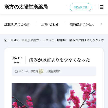
漢方の太陽堂漢薬局
SEARCH
2回目以降のご相談
お問い合わせ
薬局紹介 アクセス
HOME
病気別の漢方
リウマチ、膠原病
痛みが以前よりも少なくなっ
06/19
痛みが以前よりも少なくなった
2026
リウマチ、膠原病
太陽堂漢薬局