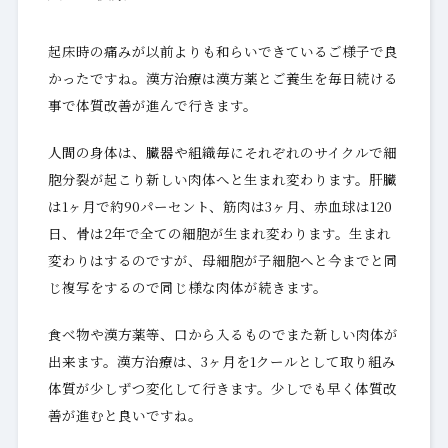
起床時の痛みが以前よりも和らいできているご様子で良
かったですね。漢方治療は漢方薬とご養生を毎日続ける
事で体質改善が進んで行きます。
人間の身体は、臓器や組織毎にそれぞれのサイクルで細
胞分裂が起こり新しい肉体へと生まれ変わります。肝臓
は1ヶ月で約90パーセント、筋肉は3ヶ月、赤血球は120
日、骨は2年で全ての細胞が生まれ変わります。生まれ
変わりはするのですが、母細胞が子細胞へと今までと同
じ複写をするので同じ様な肉体が続きます。
食べ物や漢方薬等、口から入るものでまた新しい肉体が
出来ます。漢方治療は、3ヶ月を1クールとして取り組み
体質が少しずつ変化して行きます。少しでも早く体質改
善が進むと良いですね。