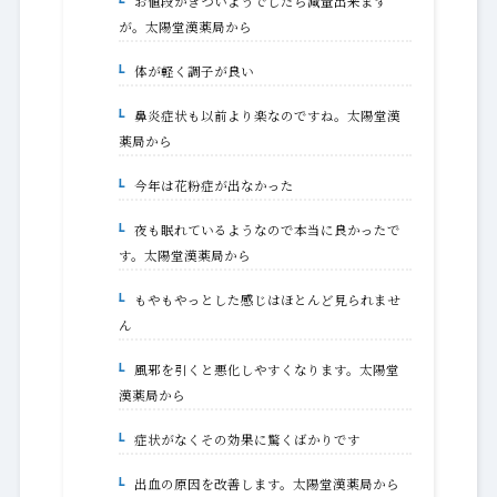
お値段がきついようでしたら減量出来ます
1-1-1.
が。太陽堂漢薬局から
体が軽く調子が良い
1-2.
鼻炎症状も以前より楽なのですね。太陽堂漢
1-2-1.
薬局から
今年は花粉症が出なかった
1-3.
夜も眠れているようなので本当に良かったで
1-3-1.
す。太陽堂漢薬局から
もやもやっとした感じはほとんど見られませ
1-4.
ん
風邪を引くと悪化しやすくなります。太陽堂
1-4-1.
漢薬局から
症状がなくその効果に驚くばかりです
1-5.
出血の原因を改善します。太陽堂漢薬局から
1-5-1.