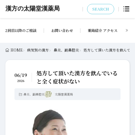
漢方の太陽堂漢薬局
SEARCH
2回目以降のご相談
お問い合わせ
薬局紹介 アクセス
HOME
病気別の漢方
鼻炎、副鼻腔炎
処方して頂いた漢方を飲んでい
処方して頂いた漢方を飲んでいる
06/19
と全く症状がない
2026
鼻炎、副鼻腔炎
太陽堂漢薬局