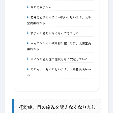
問題ありません
1-6.
防寒を心掛けたほうが良いと思います。太陽
1-6-1.
堂漢薬局から
詰まった感じはなくなってきました
1-7.
生ものや冷たい飲み物は控えめに。太陽堂漢
1-7-1.
薬局から
気になる花粉症の症状もなく安定している
1-8.
あともう一息だと思います。太陽堂漢薬局か
1-8-1.
ら
花粉症、目の痒みを訴えなくなりまし