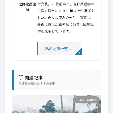
会会員。20代前半に、現代薬理学か
太陽堂漢薬
局
ら漢方医学に入り40年以上が過ぎま
した。色々な流派の先生に師事し、
最後は故入江正先生に師事し臨床医
学を継承しています。
私の記事一覧へ
関連記事
関連性が高いおすすめ記事
鼻炎、副鼻腔炎