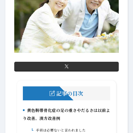
記事の目次
黄色靭帯骨化症の足の重さやだるさは以前よ
1.
り改善。漢方改善例
手術は必要ないと言われました
1-1.