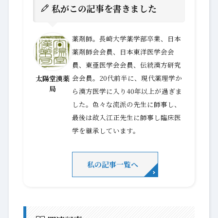
私がこの記事を書きました
薬剤師。長崎大学薬学部卒業、日本
薬剤師会会員、日本東洋医学会会
員、東亜医学会会員、伝統漢方研究
会会員。20代前半に、現代薬理学か
太陽堂漢薬
局
ら漢方医学に入り40年以上が過ぎま
した。色々な流派の先生に師事し、
最後は故入江正先生に師事し臨床医
学を継承しています。
私の記事一覧へ