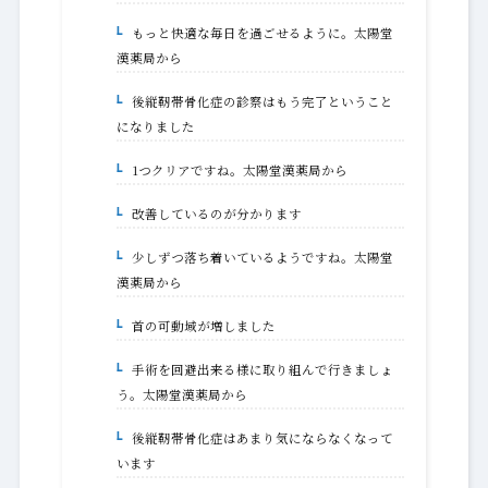
もっと快適な毎日を過ごせるように。太陽堂
1-1-1.
漢薬局から
後縦靭帯骨化症の診察はもう完了ということ
1-2.
になりました
1つクリアですね。太陽堂漢薬局から
1-2-1.
改善しているのが分かります
1-3.
少しずつ落ち着いているようですね。太陽堂
1-3-1.
漢薬局から
首の可動域が増しました
1-4.
手術を回避出来る様に取り組んで行きましょ
1-4-1.
う。太陽堂漢薬局から
後縦靭帯骨化症はあまり気にならなくなって
1-5.
います