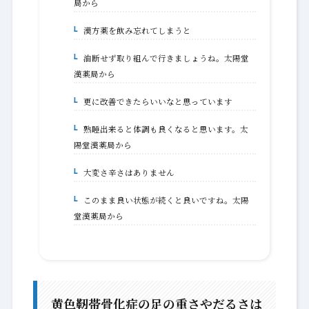
局から
漢方薬を飲み忘れてしまうと
1-10.
油断せず取り組んで行きましょうね。太陽堂
1-10-1.
漢薬局から
更に改善できたらいいなと思っています
1-11.
熟睡出来ると体調も良くなると思います。太
1-11-1.
陽堂漢薬局から
大変さ辛さはありません
1-12.
このまま良い状態が続くと良いですね。太陽
1-12-1.
堂漢薬局から
黄色靭帯骨化症の足の重さやだるさは