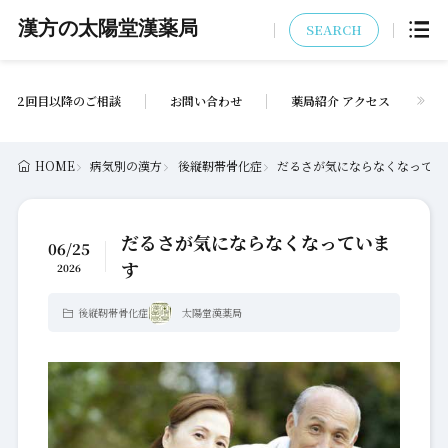
漢方の太陽堂漢薬局
SEARCH
2回目以降のご相談
お問い合わせ
薬局紹介 アクセス
HOME
病気別の漢方
後縦靭帯骨化症
だるさが気にならなくなってい
だるさが気にならなくなっていま
06/25
す
2026
後縦靭帯骨化症
太陽堂漢薬局