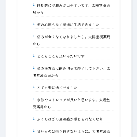
時期的に浮腫みが出やすいです。太陽堂漢薬
1-5-1.
局から
何の心配もなく普通に生活できました
1-6.
痛みが全くなくなりましたら。太陽堂漢薬局
1-6-1.
から
どこもここも良いみたいです
1-7.
鼻の漢方薬は飲み切って終了して下さい。太
1-7-1.
陽堂漢薬局から
とても楽に過ごせました
1-8.
水泳やストレッチが良いと思います。太陽堂
1-8-1.
漢薬局から
ふくらはぎの違和感が感じられなくなり
1-9.
甘いものは摂り過ぎないように。太陽堂漢薬
1-9-1.