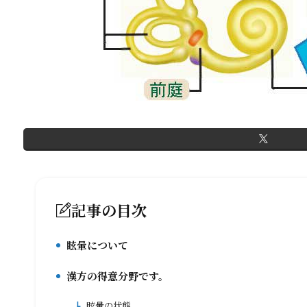
記事の目次
眩暈について
1.
漢方の得意分野です。
2.
眩暈の状態