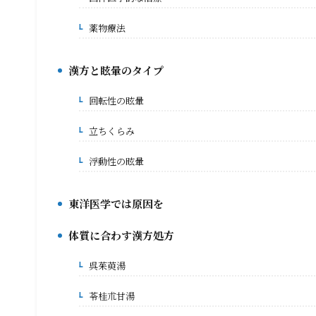
3-2.
きました
薬物療法
3-2-1.
漢方と眩暈のタイプ
4.
回転性の眩暈
4-1.
立ちくらみ
4-2.
浮動性の眩暈
4-3.
東洋医学では原因を
5.
体質に合わす漢方処方
6.
呉茱萸湯
6-1.
苓桂朮甘湯
6-2.