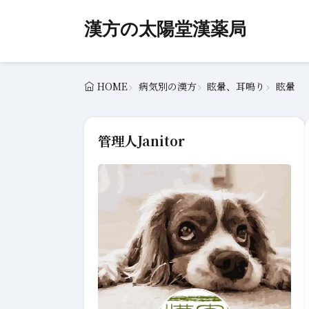
漢方の太陽堂漢薬局
HOME
病気別の漢方
眩暈、耳鳴り
眩暈
管理人
Janitor