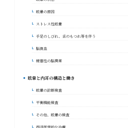
2-1.
眩暈の原因
2-2.
身体の痛み
ストレス性眩暈
2-2-1.
手足のしびれ、舌のもつれ等を伴う
2-2-2.
脳貧血
2-2-3.
梗塞性の脳異常
2-2-4.
眩暈と内耳の構造と働き
3.
眩暈の診断検査
3-1.
平衡機能検査
3-1-1.
その他、眩暈の検査
3-1-2.
2026年8月4日
2026年8月3日
ぎっくり腰の痛みが治まって
肛門の状態は落ち
西洋医学的な治療