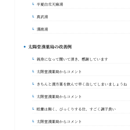
半夏白朮天麻湯
6-3.
真武湯
6-4.
澤瀉湯
6-5.
太陽堂漢薬局の改善例
7.
親身になって聞いて頂き、感謝しています
7-1.
太陽堂漢薬局からコメント
7-1-1.
きちんと漢方薬を飲んで早く治してしまいましょうね
7-2.
太陽堂漢薬局からコメント
7-2-1.
眩暈は無く、びっくりする位、すごく調子良い
7-3.
太陽堂漢薬局からコメント
7-3-1.