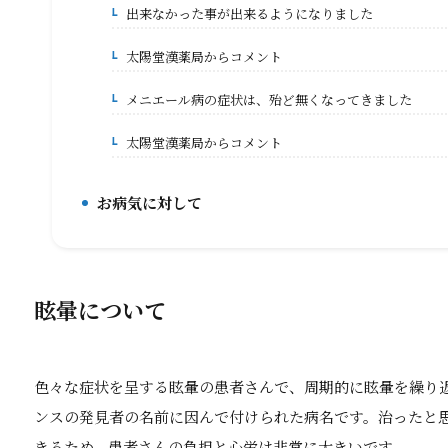
出来なかった事が出来るようになりました
7-4.
太陽堂漢薬局からコメント
7-4-1.
メニエール病の症状は、殆ど無くなってきました
7-5.
太陽堂漢薬局からコメント
7-5-1.
お病気に対して
8.
眩暈について
色々な症状を呈する眩暈の患者さんで、周期的に眩暈を繰り
ンスの発見者の名前に因んで付けられた病名です。治ったと
きるため、患者さんの負担と心労は非常に大きいです。