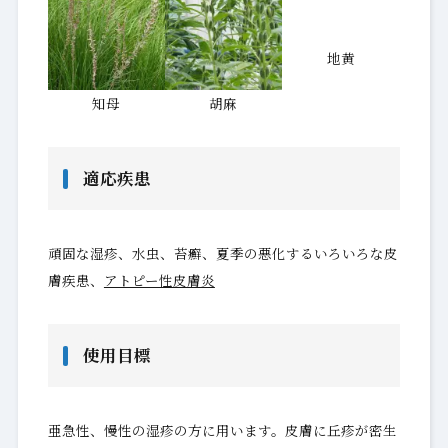
地黄
知母
胡麻
適応疾患
頑固な湿疹、水虫、苔癬、夏季の悪化するいろいろな皮
膚疾患、
アトピー性皮膚炎
使用目標
亜急性、慢性の湿疹の方に用います。皮膚に丘疹が密生