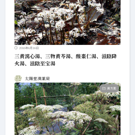
2016年6月16日
三黄瀉心湯、三物黄芩湯、酸棗仁湯、滋陰降
火湯、滋陰至宝湯
太陽堂漢薬局
漢方薬