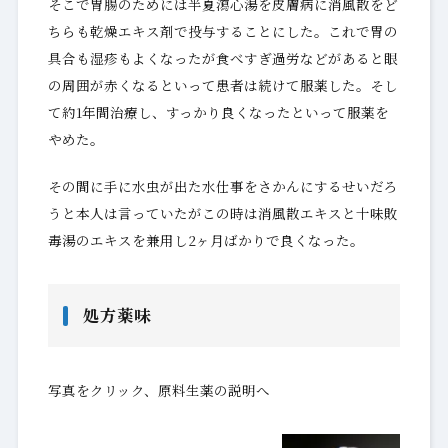
そこで胃腸のためには半夏瀉心湯を皮膚病に消風散をど
ちらも乾燥エキス剤で投与することにした。これで胃の
具合も湿疹もよくなったが食べすぎ過労などがあると眼
の周囲が赤くなるといって患者は続けて服薬した。そし
て約1年間治療し、すっかり良くなったといって服薬を
やめた。
その間に手に水虫が出た水仕事をさかんにするせいだろ
うと本人は言っていたがこの時は消風散エキスと十味敗
毒湯のエキスを兼用し2ヶ月ばかりで良くなった。
処方薬味
写真をクリック、原料生薬の説明へ