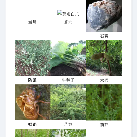
当帰
蒼朮
石膏
防風
牛蒡子
木通
蝉退
苦参
荊芥