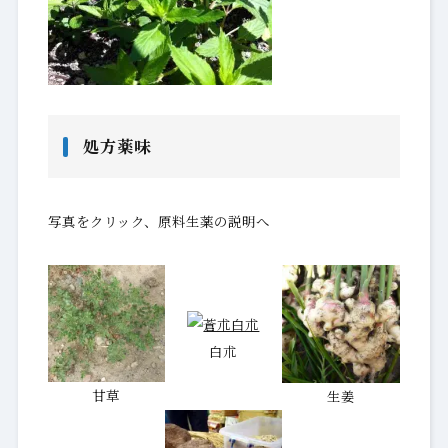
処方薬味
写真をクリック、原料生薬の説明へ
白朮
甘草
生姜