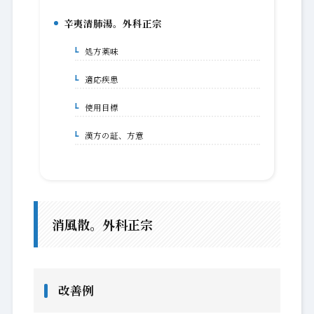
辛夷清肺湯。外科正宗
5.
処方薬味
5-1.
適応疾患
5-2.
使用目標
5-3.
漢方の証、方意
5-4.
消風散。外科正宗
改善例