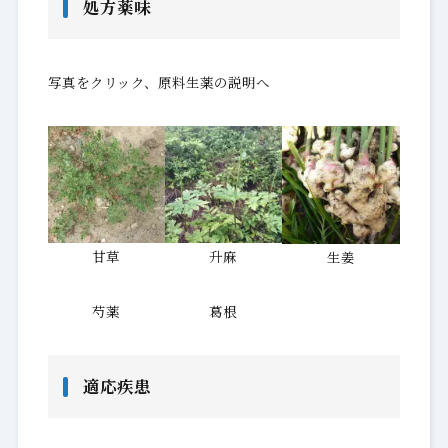
処方薬味
写真をクリック、原料生薬の説明へ
甘草
升麻
生姜
芍薬
葛根
適応疾患