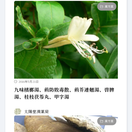
漢方薬
2016年5月21日
九味檳榔湯、荊防敗毒散、荊芥連翹湯、啓脾
湯、桂枝茯苓丸、甲字湯
太陽堂漢薬局
漢方薬