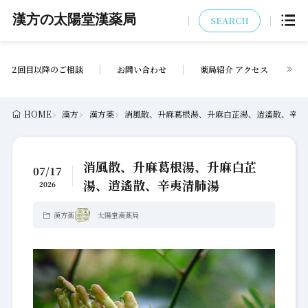
漢方の太陽堂漢薬局
SEARCH
2回目以降のご相談
お問い合わせ
薬局紹介 アクセス
HOME
漢方
漢方薬
消風散、升麻葛根湯、升麻白芷湯、逍遙散、辛夷
消風散、升麻葛根湯、升麻白芷
07/17
湯、逍遙散、辛夷清肺湯
2026
漢方薬
太陽堂漢薬局