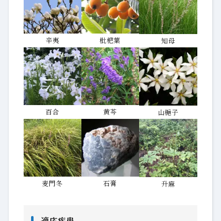
辛夷
枇杷葉
知母
百合
黄芩
山梔子
麦門冬
石膏
升麻
適応疾患