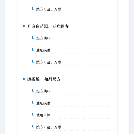
漢方の証、方意
2-4.
升麻白芷湯。万病回春
3.
処方薬味
3-1.
適応疾患
3-2.
漢方の証、方意
3-3.
逍遙散。和剤局方
4.
処方薬味
4-1.
適応疾患
4-2.
使用目標
4-3.
漢方の証、方意
4-4.