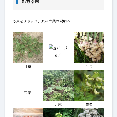
処方薬味
写真をクリック、原料生薬の説明へ
蒼朮
甘草
生姜
芍薬
升麻
黄耆