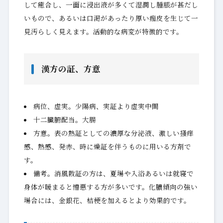
して癒合し、一面に浸出液が多くて湿潤し腫脹が甚だし
いもので、あるいは口渇があったり厚い痂皮を生じて一
見汚らしく見えます。活動的な病変が特徴的です。
漢方の証、方意
病位、虚実。少陽病、実証より虚実中間
十二臓腑配当。大腸
方意。表の熱証としての濃厚な分泌液、激しい掻痒
感、熱感、発赤、時に燥証を伴うものに用いる方剤で
す。
備考。消風散証の方は、夏場や入浴あるいは就寝で
身体が暖まると憎悪する方が多いです。化膿傾向の強い
場合には、金銀花、桔梗を加えるとより効果的です。