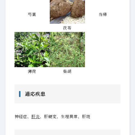
芍薬
当帰
茯苓
薄荷
柴胡
適応疾患
神経症、
肝炎
、肝硬変、生理異常、肝斑