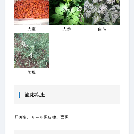
大棗
人参
白芷
防風
適応疾患
肝硬変
、リール黒皮症、面黒