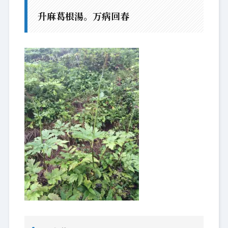
升麻葛根湯。万病回春