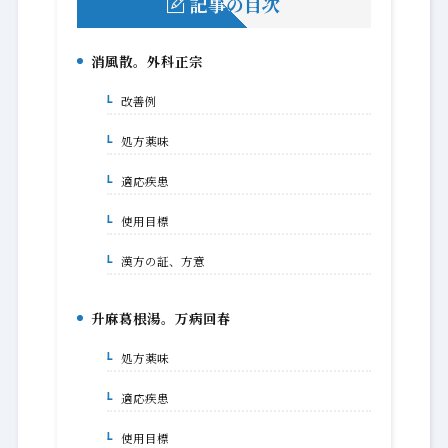
記事の目次
消風散。外科正宗
1.
改善例
1-1.
処方薬味
1-2.
適応疾患
1-3.
使用目標
1-4.
漢方の証、方意
1-5.
升麻葛根湯。万病回春
2.
処方薬味
2-1.
適応疾患
2-2.
使用目標
2-3.