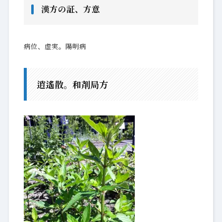
漢方の証、方意
病位、虚実。陽明病
逍遙散。和剤局方