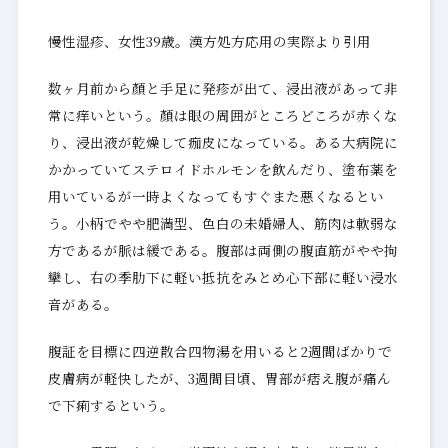
慢性湿疹、女性39歳。漢方処方応用の実際より引用
数ヶ月前から顏と手足に発疹が出て、浸出液があって非
常に痒いという。顏は眼の周囲がところどころが赤くな
り、浸出液が乾燥して痂皮になっている。ある大病院に
かかっていてステロイドホルモンを飲んだり、塗布薬を
用いているが一時よくなってもすぐまた悪くなるとい
う。小柄でやや肥満型、色白の未婚婦人、筋肉は軟弱な
方であるが脈は緩である。腹部は両側の腹直筋がやや拘
攣し、右の季肋下に軽い抵抗をみとめ心下部に軽い浸水
音がある。
腹証を目標に四逆散合四物湯を用いると2週間ばかりで
皮膚病が軽快したが、3週間目頃、胃部が痞え腹が痛ん
で下痢するという。