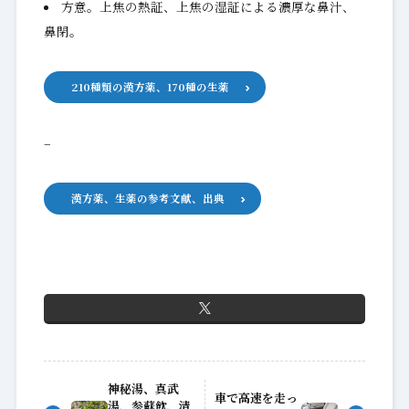
方意。上焦の熱証、上焦の湿証による濃厚な鼻汁、
鼻閉。
210種類の漢方薬、170種の生薬
–
漢方薬、生薬の参考文献、出典
神秘湯、真武
車で高速を走っ
湯、参蘇飲、清