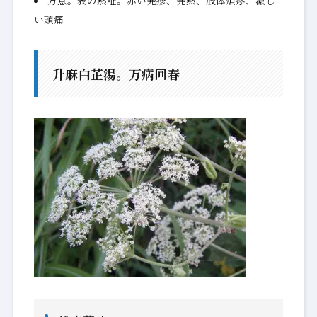
方意。表の熱証。赤い発疹、発熱、肢体煩疼、激し
い頭痛
升麻白芷湯。万病回春