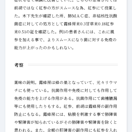
前胡ではなく紅参の方がスムースな為、紅参にて投薬し
た。木下先生が確認した所、肺ＭＡＣ症、非結核性抗酸
菌症に対しての処方として露蜂房末0.3甘草末0.18紅参
末0.51の証を確認した。例1の患者さんには、これに風
参を加える事で、よりスムースになり菌に対する免疫の
能力が上がったのかもしれない。
考察
薬味の説明。露蜂房は蜂の巣となっていて、元々リウマ
チにも使っている。抗菌作用や免疫に対しても作用して
免疫の能力を上げる作用がある。抗菌作用にて歯槽膿漏
等にも使用したりもする。紅参、前胡は露蜂房の副作用
防止にもなる。露蜂房には、粘膜を刺激する事で肺障害
や腎障害が知られているがその肺障害や腎障害を除くと
思われる。また、全蝎の肝障害の副作用にも紅参を入れ