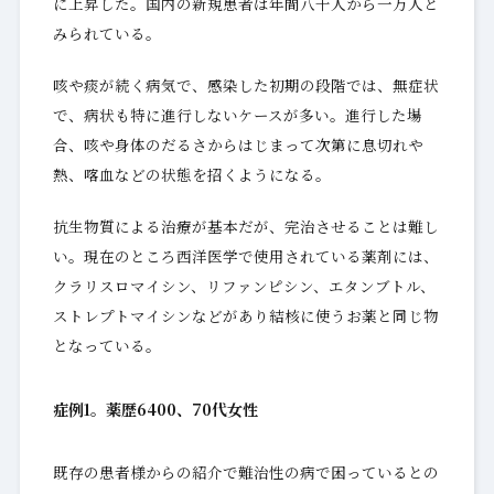
に上昇した。国内の新規患者は年間八千人から一万人と
みられている。
咳や痰が続く病気で、感染した初期の段階では、無症状
で、病状も特に進行しないケースが多い。進行した場
合、咳や身体のだるさからはじまって次第に息切れや
熱、喀血などの状態を招くようになる。
抗生物質による治療が基本だが、完治させることは難し
い。現在のところ西洋医学で使用されている薬剤には、
クラリスロマイシン、リファンピシン、エタンブトル、
ストレプトマイシンなどがあり結核に使うお薬と同じ物
となっている。
症例1。薬歴6400、70代女性
既存の患者様からの紹介で難治性の病で困っているとの