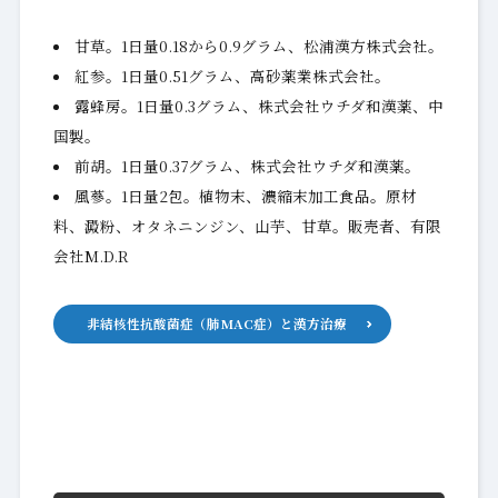
甘草。1日量0.18から0.9グラム、松浦漢方株式会社。
紅参。1日量0.51グラム、高砂薬業株式会社。
露蜂房。1日量0.3グラム、株式会社ウチダ和漢薬、中
国製。
前胡。1日量0.37グラム、株式会社ウチダ和漢薬。
風蔘。1日量2包。植物末、濃縮末加工食品。原材
料、澱粉、オタネニンジン、山芋、甘草。販売者、有限
会社M.D.R
非結核性抗酸菌症（肺MAC症）と漢方治療