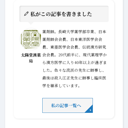
私がこの記事を書きました
薬剤師。長崎大学薬学部卒業、日本
薬剤師会会員、日本東洋医学会会
員、東亜医学会会員、伝統漢方研究
会会員。20代前半に、現代薬理学か
太陽堂漢薬
局
ら漢方医学に入り40年以上が過ぎま
した。色々な流派の先生に師事し、
最後は故入江正先生に師事し臨床医
学を継承しています。
私の記事一覧へ