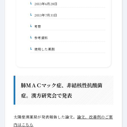
2013年6月28日
1-1-1-2-9.
2013年7月31日
1-1-1-2-10.
考察
1-1-2.
参考資料
1-1-3.
使用した薬剤
1-1-3-1.
肺ＭＡＣマック症、非結核性抗酸菌
症。漢方研究会で発表
太陽堂漢薬局が発表報告した論文。
論文、改善例のご案
内はこちら