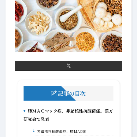
記事の目次
肺ＭＡＣマック症、非結核性抗酸菌症。漢方
1.
研究会で発表
非結核性抗酸菌症、肺MAC症
1-1.