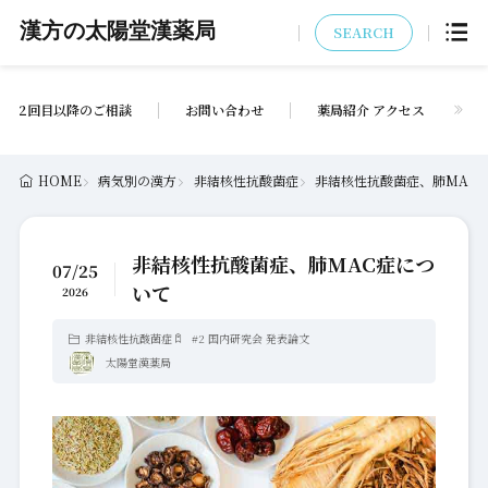
漢方の太陽堂漢薬局
SEARCH
2回目以降のご相談
お問い合わせ
薬局紹介 アクセス
HOME
病気別の漢方
非結核性抗酸菌症
非結核性抗酸菌症、肺MAC
非結核性抗酸菌症、肺MAC症につ
07/25
いて
2026
非結核性抗酸菌症
#
2 国内研究会 発表論文
太陽堂漢薬局