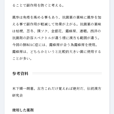
ることで副作用を防ぐと考える。
風参は免疫を高める事もあり、抗菌薬の薬味に風参を加
える事で副作用が軽減して効果が上がる。抗菌薬の薬味
は桔梗、忍冬、撲ソク、金銀花、露蜂房、連翹。西洋の
抗菌剤の許容スペクトルが違う様に漢方も範囲が違う。
今回の肺MAC症には、露蜂房が合う為露蜂房を使用。
露蜂房は、どちらかというと比較的大きい菌に使用する
ことが多い。
参考資料
木下順一朗著。古方これだけ覚えれば絶対だ、伝統漢方
研究会
使用した薬剤