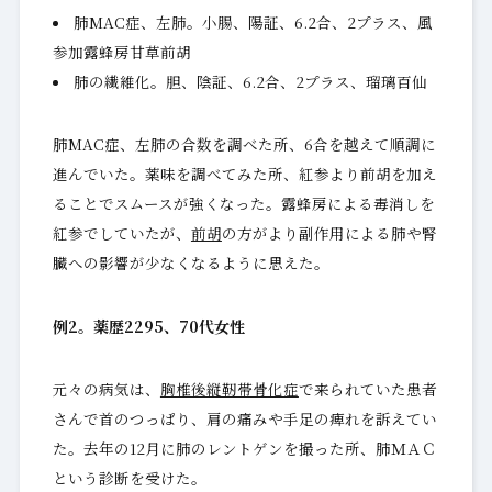
肺MAC症、左肺。小腸、陽証、6.2合、2プラス、風
参加露蜂房甘草前胡
肺の繊維化。胆、陰証、6.2合、2プラス、瑠璃百仙
肺MAC症、左肺の合数を調べた所、6合を越えて順調に
進んでいた。薬味を調べてみた所、紅参より前胡を加え
ることでスムースが強くなった。露蜂房による毒消しを
紅参でしていたが、
前胡
の方がより副作用による肺や腎
臓への影響が少なくなるように思えた。
例2。薬歴2295、70代女性
元々の病気は、
胸椎後縦靭帯骨化症
で来られていた患者
さんで首のつっぱり、肩の痛みや手足の痺れを訴えてい
た。去年の12月に肺のレントゲンを撮った所、肺ＭＡＣ
という診断を受けた。