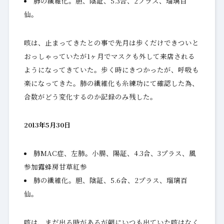
肺の繊維化。胆、陰証、5.3合、2プラス、瑠璃百
仙。
咳は、止まってきたとの事で先月は歩くだけできついと
おっしゃっていたが1ヶ月でマスクも外して来店される
ようになってきていた。歩く時にきつかったが、呼吸も
楽になってきた。肺の繊維化も糸練功にて確認した為、
合数がどう変化するのか記録のみ残した。
2013年5月30日
肺MAC症、左肺。小腸、陽証、4.3合、3プラス、風
参加露蜂房甘草紅参
肺の繊維化。胆、陰証、5.6合、2プラス、瑠璃百
仙。
咳は、まだ出る時があるが朝にいつも出ていた咳はなく