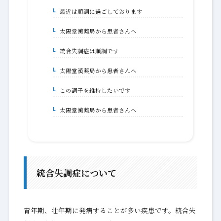
最近は順調に過ごしております
3-3.
太陽堂漢薬局から患者さんへ
3-3-1.
統合失調症は順調です
3-4.
太陽堂漢薬局から患者さんへ
3-4-1.
この調子を維持したいです
3-5.
太陽堂漢薬局から患者さんへ
3-5-1.
統合失調症について
青年期、壮年期に発病することが多い疾患です。統合失