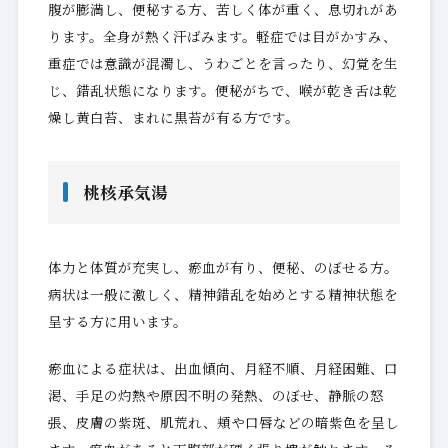
腹が膨満し、便秘する方、苦しく体が重く、息切れがあ
ります。全身が熱く汗ばみます。軽症では目がかすみ、
重症では意識が混濁し、うわごとを言ったり、幻覚を生
じ、錯乱状態になります。便秘がちで、喉が乾き舌は乾
燥し黄白苔、まれに黒苔が有る方です。
桃核承気湯
体力と体質が充実し、瘀血が有り、便秘、のぼせる方。
病状は一般に激しく、精神錯乱を始めとする精神状態を
呈する方に用います。
瘀血による症状は、出血傾向、月経不順、月経困難、口
渇、手足の灼熱や原因不明の発熱、のぼせ、静脈の怒
張、皮膚の紫斑、肌荒れ、頬や口唇などの暗紫色を呈し