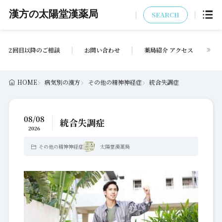
漢方の太陽堂漢薬局
SEARCH
2回目以降のご相談
お問い合わせ
薬局紹介 アクセス
HOME
病気別の漢方
その他の精神神経症
統合失調症
08/08
統合失調症
2026
その他の精神神経症
太陽堂漢薬局