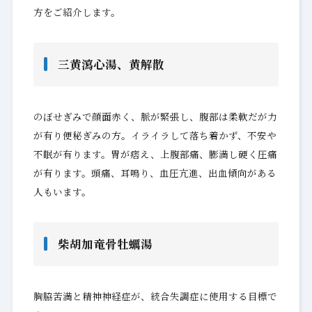
方をご紹介します。
三黄瀉心湯、黄解散
のぼせぎみで顔面赤く、脈が緊張し、腹部は柔軟だが力
が有り便秘ぎみの方。イライラして落ち着かず、不安や
不眠が有ります。胃が痞え、上腹部痛、膨満し硬く圧痛
が有ります。頭痛、耳鳴り、血圧亢進、出血傾向がある
人もいます。
柴胡加竜骨牡蠣湯
胸脇苦満と精神神経症が、統合失調症に使用する目標で