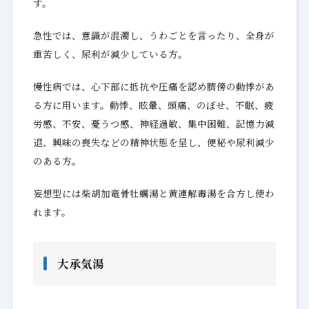
す。
急性では、意識が混濁し、うわごとを言ったり、全身が
重苦しく、尿利が減少している方。
慢性病では、心下部に抵抗や圧痛を認め臍傍の動悸があ
る方に用います。動悸、眩暈、頭痛、のぼせ、不眠、疲
労感、不安、憂うつ感、神経過敏、集中困難、記憶力減
退、興味の喪失などの精神状態を呈し、便秘や尿利減少
のある方。
妄想型には柴胡加竜骨牡蠣湯と黄連解毒湯を合方し使わ
れます。
大承気湯