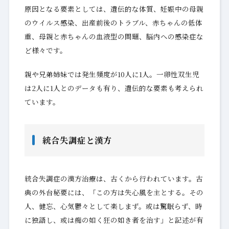
原因となる要素としては、遺伝的な体質、妊娠中の母親
のウイルス感染、出産前後のトラブル、赤ちゃんの低体
重、母親と赤ちゃんの血液型の問題、脳内への感染症な
ど様々です。
親や兄弟姉妹では発生頻度が10人に1人。一卵性双生児
は2人に1人とのデータも有り、遺伝的な要素も考えられ
ています。
統合失調症と漢方
統合失調症の漢方治療は、古くから行われています。古
典の外台秘要には、「この方は失心風を主とする。その
人、健忘、心気鬱々として楽しまず。或は驚眠らず、時
に独語し、或は痴の如く狂の如き者を治す」と記述が有