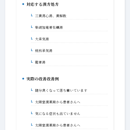
対応する漢方処方
2.
三黄瀉心湯、黄解散
2-1.
柴胡加竜骨牡蠣湯
2-2.
大承気湯
2-3.
桃核承気湯
2-4.
龍骨湯
2-5.
実際の改善改善例
3.
随分良くなって落ち着いています
3-1.
太陽堂漢薬局から患者さんへ
3-1-1.
気になる症状も出ていません
3-2.
太陽堂漢薬局から患者さんへ
3-2-1.