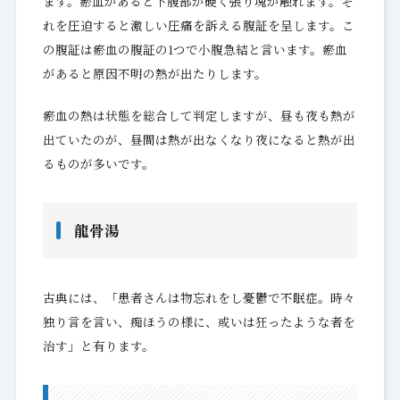
ます。瘀血があると下腹部が硬く張り塊が触れます。そ
れを圧迫すると激しい圧痛を訴える腹証を呈します。こ
の腹証は瘀血の腹証の1つで小腹急結と言います。瘀血
があると原因不明の熱が出たりします。
瘀血の熱は状態を総合して判定しますが、昼も夜も熱が
出ていたのが、昼間は熱が出なくなり夜になると熱が出
るものが多いです。
龍骨湯
古典には、「患者さんは物忘れをし憂鬱で不眠症。時々
独り言を言い、痴ほうの様に、或いは狂ったような者を
治す」と有ります。