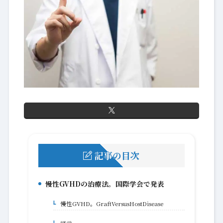
記事の目次
慢性GVHDの治療法。国際学会で発表
1.
慢性GVHD。GraftVersusHostDisease
1-1.