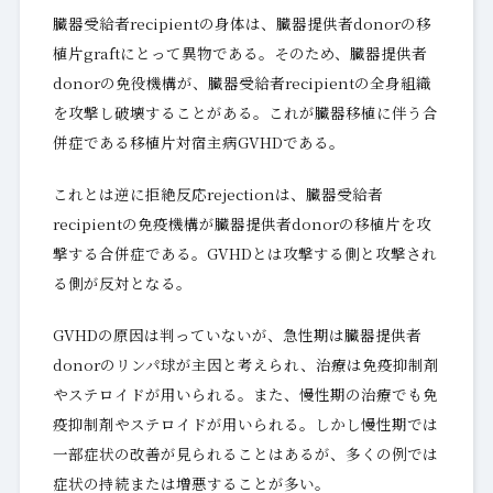
臓器受給者recipientの身体は、臓器提供者donorの移
植片graftにとって異物である。そのため、臓器提供者
donorの免役機構が、臓器受給者recipientの全身組織
を攻撃し破壊することがある。これが臓器移植に伴う合
併症である移植片対宿主病GVHDである。
これとは逆に拒絶反応rejectionは、臓器受給者
recipientの免疫機構が臓器提供者donorの移植片を攻
撃する合併症である。GVHDとは攻撃する側と攻撃され
る側が反対となる。
GVHDの原因は判っていないが、急性期は臓器提供者
donorのリンパ球が主因と考えられ、治療は免疫抑制剤
やステロイドが用いられる。また、慢性期の治療でも免
疫抑制剤やステロイドが用いられる。しかし慢性期では
一部症状の改善が見られることはあるが、多くの例では
症状の持続または増悪することが多い。