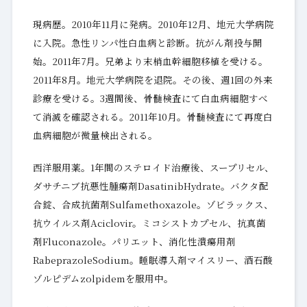
現病歴。2010年11月に発病。2010年12月、地元大学病院
に入院。急性リンパ性白血病と診断。抗がん剤投与開
始。2011年7月。兄弟より末梢血幹細胞移植を受ける。
2011年8月。地元大学病院を退院。その後、週1回の外来
診療を受ける。3週間後、骨髄検査にて白血病細胞すべ
て消滅を確認される。2011年10月。骨髄検査にて再度白
血病細胞が微量検出される。
西洋服用薬。1年間のステロイド治療後、スープリセル、
ダサチニブ抗悪性腫瘍剤DasatinibHydrate。バクタ配
合錠、合成抗菌剤Sulfamethoxazole。ゾビラックス、
抗ウイルス剤Aciclovir。ミコシストカプセル、抗真菌
剤Fluconazole。パリエット、消化性潰瘍用剤
RabeprazoleSodium。睡眠導入剤マイスリー、酒石酸
ゾルピデムzolpidemを服用中。