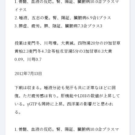
骨髓、血液の反応。腎、陽証、臓腑病10.0合プラスマ
イナス
唾液、五志の憂。腎、陽証、臓腑病6.9合1プラス
脾虚、疲労。脾、陰証、臓腑病7.3合プラス3
投薬は麦門冬、川芎増。大黄減。四物湯20分の19加甘草
黄柏2.3麦門冬4.7合苓桂朮甘湯5分の3加甘草0.3大黄
0.09、川芎0.7
2012年7月13日
下痢は収まる。唾液分泌も発汗も共に正常なほどに回
復。ただ疲労感は有り。肝機能やLDHの数値が上昇して
いる。γGTPも同時に上昇。西洋薬の影響だと思われ
る。
骨髓、血液の反応。腎、陽証、臓腑病10.0合プラスマ