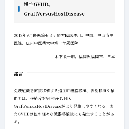
慢性GVHD。
GraftVersusHostDisease
2012年9月傷寒論セミナ経方臨床運用。中国、中山市中
医院、広州中医薬大学第一付属医院
木下順一朗。福岡県福岡市、日本
諸言
免疫組織を直接移植する造血幹細胞移植、骨髄移植や輸
血では、移植片対宿主病GVHD、
GraftVersusHostDiseaseがより発生しやすくなる。ま
たGVHDは他の様々な臓器移植後にも発生することがあ
る。