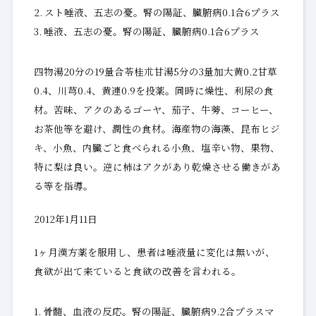
スト唾液、五志の憂。腎の陽証、臓腑病0.1合6プラス
唾液、五志の憂。腎の陽証、臓腑病0.1合6プラス
四物湯20分の19量合苓桂朮甘湯5分の3量加大黄0.2甘草
0.4、川芎0.4、黄連0.9を投薬。同時に燥性、利尿の食
材。苦味、アクのあるゴーヤ、茄子、牛蒡、コーヒー、
お茶他等を避け、潤性の食材。海産物の海藻、昆布ヒジ
キ、小魚、内臓ごと食べられる小魚、塩辛い物、果物、
特に梨は良い。逆に柿はアクがあり乾燥させる働きがあ
る等を指導。
2012年1月11日
1ヶ月漢方薬を服用し、患者は唾液量に変化は無いが、
食欲が出て来ていると食欲の改善を言われる。
骨髓、血液の反応。腎の陽証、臓腑病9.2合プラスマ