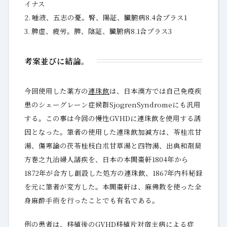
イナス
唾液、五志の憂。腎、陽証、臓腑病8.4合プラス1
脾虚、疲労。脾、陰証、臓腑病8.1合プラス3
考案並びに結論。
今回使用した薬方の
連珠飲
は、日本漢方では自己免疫疾
患のシェーグレーン症候群SjogrenSyndromeにも汎用
する。この事は今回の慢性GVHDに連珠飲を使用する誘
因となった。筆者の使用した連珠飲加減方は、苓桂朮甘
湯、傷寒論の茯苓桂枝白朮甘草湯と四物湯、出典和剤局
方巻之九治婦人諸疾を、日本の本間棗軒1804年から
1872年が合方し創設した処方の連珠飲、1867年内科秘録
を元に筆者が変方した。本間棗軒は、麻佛散を使った全
身麻酔手術を行ったことでも有名である。
例の患者は、移植後のGVHD移植片対宿主病による症