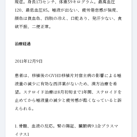
現症。身長173センチ、体重59キログラム。最高血圧
120、最低血圧85。唾液が出ない、疲労倦怠感が強度、
顔色は貧血色、四肢の冷え、口乾あり、発汗少ない、食
欲不振、二便正常。
治療経過
2011年12月9日
患者は、移植後のGVHD移植片対宿主病の影響による唾
液量の減少に有効な西洋薬がないため、漢方治療を希
望。ステロイド治療は8月初旬まで1年間、ステロイドを
止めてから唾液量の減少と疲労感が酷くなっていると訴
えられる。
骨髓、血液の反応。腎の陽証、臓腑病9.1合プラスマ
イナス1