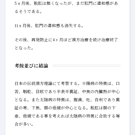
5ヵ月後、脱肛は無くなったが、まだ肛門に違和感があ
るそうである。
11ヵ月後、肛門の違和感も消失する。
その後、再発防止に4ヶ月ほど漢方治療を続け治療終了
となった。
考按並びに結論
日本の伝統漢方理論にて考察する。少陽病の特徴は、口
苦、咽乾、目眩であり半表半裏証、中焦の内臓熱が中心
となる。また太陰病の特徴は、腹満、吐、自利であり裏
証の寒、下焦、腸の弛緩が中心となる。脱肛は腸の下
垂、弛緩である事を考えれば太陰病の特徴に合致する場
合が多い。