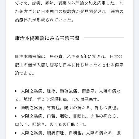
てはめ、虚実、寒熱、表裏内外理論を加え応用した。ま
た薬方ごとに日本独自の腹診方が発見開発され、漢方の
治療体系が形成されていった。
康治本傷寒論にみる三陰三陽
康治本傷寒論は、唐の貞元乙酉805年に写され、日本の
叡山の僧が入唐し謄写し日本に持ち帰ったとされる傷寒
論である。
太陽之爲病、脈浮、頭項強痛、而悪寒。太陽の病た
る、脈浮、ずこう頭項強痛、して而悪寒す。
陽明之爲病、胃實也。陽明の病たる、胃じつ實也。
少陽之爲病、口苦、咽乾、目眩也。少陽の病たる、
口苦く、咽乾き、めくるめ目眩く也。
太陰之爲病、腹満而吐、自利也。太陰の病たる、腹