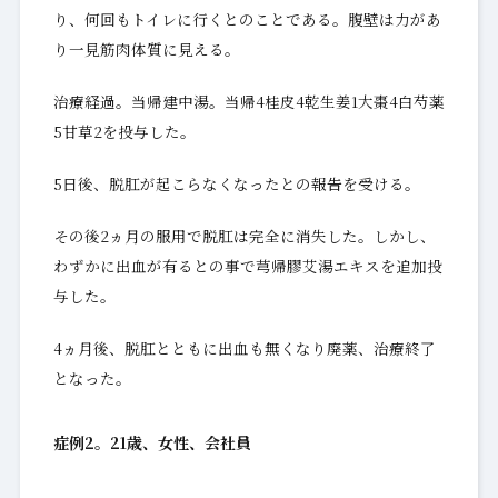
り、何回もトイレに行くとのことである。腹壁は力があ
り一見筋肉体質に見える。
治療経過。当帰建中湯。当帰4桂皮4乾生姜1大棗4白芍薬
5甘草2を投与した。
5日後、脱肛が起こらなくなったとの報告を受ける。
その後2ヵ月の服用で脱肛は完全に消失した。しかし、
わずかに出血が有るとの事で芎帰膠艾湯エキスを追加投
与した。
4ヵ月後、脱肛とともに出血も無くなり廃薬、治療終了
となった。
症例2。21歳、女性、会社員