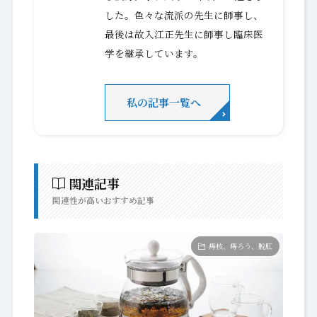
薬剤師会会員、日本東洋医学会会
員、東亜医学会会員、伝統漢方研究
会会員。20代前半に、現代薬理学か
太陽堂漢薬
局
ら漢方医学に入り40年以上が過ぎま
した。色々な流派の先生に師事し、
最後は故入江正先生に師事し臨床医
学を継承しています。
私の記事一覧へ
関連記事
関連性が高いおすすめ記事
痔核、痔ろう、脱肛