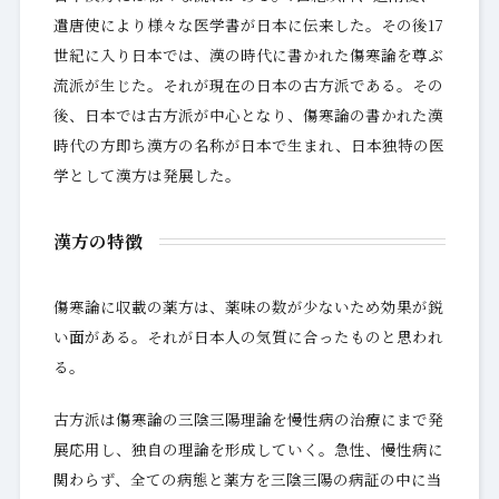
遣唐使により様々な医学書が日本に伝来した。その後17
世紀に入り日本では、漢の時代に書かれた傷寒論を尊ぶ
流派が生じた。それが現在の日本の古方派である。その
後、日本では古方派が中心となり、傷寒論の書かれた漢
時代の方即ち漢方の名称が日本で生まれ、日本独特の医
学として漢方は発展した。
漢方の特徴
傷寒論に収載の薬方は、薬味の数が少ないため効果が鋭
い面がある。それが日本人の気質に合ったものと思われ
る。
古方派は傷寒論の三陰三陽理論を慢性病の治療にまで発
展応用し、独自の理論を形成していく。急性、慢性病に
関わらず、全ての病態と薬方を三陰三陽の病証の中に当