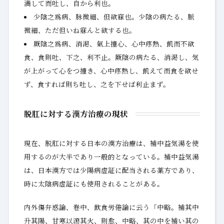
満して而吐し、自から利也。
少陰之爲病、脉微細、但欲寐也。少陰の病たる、脈
微細、ただ但いね寐んと欲する也。
厥陰之爲病、消渇、氣上撞心、心中疼熱、飢而不欲
食、食則吐、下之、利不止。厥陰の病たる、消渇し、気
が上がって心をつ撞き、心中疼熱し、飢えて而食を欲せ
ず、食すれば則ち吐し、之を下せば利止まず。
脱肛に対する漢方治療の現状
現在、脱肛に対する日本の漢方治療は、補中益気湯を使
用するのが大半であり一般的となっている。補中益気湯
は、日本漢方では少陽病虚証に配当される薬方であり、
時に太陰病虚証にも使用されることがある。
内外傷弁惑論、卷中、飲食労倦論に云う「中略。補其中
升其陽、甘寒以瀉其火、則愈、中略、其の中を補い其の