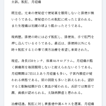
主訴。脱肛、月経痛
既往症。元来の便秘症で便秘薬を服用しないと排便が無
いそうである。便秘症のため脱肛に成ったと言われる。
また生理痛は初潮の頃より酷かったそうである。
現病歴。排便の時には必ず脱肛し、排便後、手で肛門を
押し込んでいるそうである。最近は、排便時以外にも
時々脱肛するとの事で漢方治療を希望し来局された。
現症。身長158センチ、体重46キログラム。月経痛が酷
く鎮痛剤を毎回服用しないと耐えられないそうである。
月経期間は7日以上あり月経量も多い。子宮内膜症が疑
われる病態である。尿の回数も多いと訴えられる。望診
すると眼瞼結膜が白く貧血が疑われる。舌診では無苔で
潤、歯痕が認められる。太陰病脾虚と思われる。
治療経過。脱肛に対し黄耆建中湯エキスを選薬、月経痛