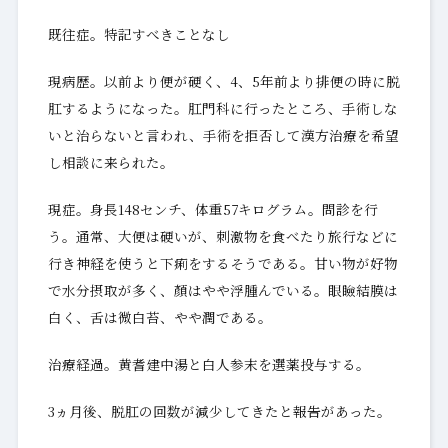
既往症。特記すべきことなし
現病歴。以前より便が硬く、4、5年前より排便の時に脱
肛するようになった。肛門科に行ったところ、手術しな
いと治らないと言われ、手術を拒否して漢方治療を希望
し相談に来られた。
現症。身長148センチ、体重57キログラム。問診を行
う。通常、大便は硬いが、刺激物を食べたり旅行などに
行き神経を使うと下痢をするそうである。甘い物が好物
で水分摂取が多く、顏はやや浮腫んでいる。眼瞼結膜は
白く、舌は微白苔、やや潤である。
治療経過。黄耆建中湯と白人参末を選薬投与する。
3ヵ月後、脱肛の回数が減少してきたと報告があった。