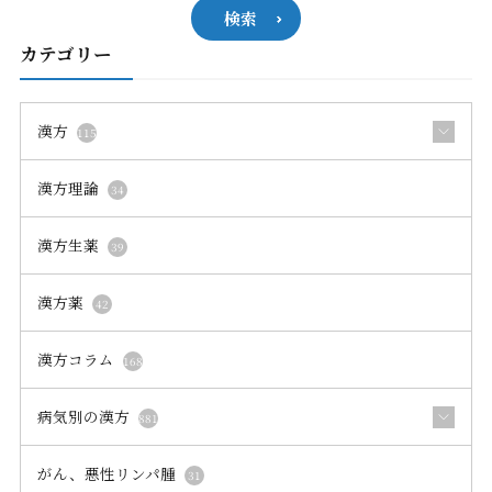
病名、漢方薬などで検索できます
検索
カテゴリー
漢方
115
漢方理論
34
漢方生薬
39
漢方薬
42
漢方コラム
168