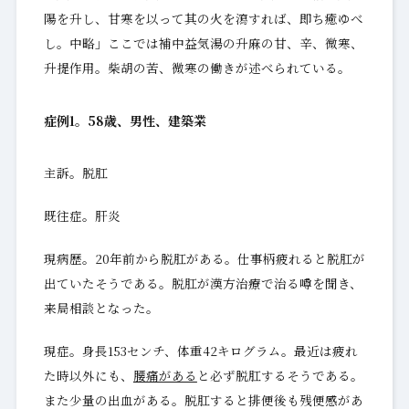
陽を升し、甘寒を以って其の火を瀉すれば、即ち癒ゆべ
し。中略」ここでは補中益気湯の升麻の甘、辛、微寒、
升提作用。柴胡の苦、微寒の働きが述べられている。
症例1。58歳、男性、建築業
主訴。脱肛
既往症。肝炎
現病歴。20年前から脱肛がある。仕事柄疲れると脱肛が
出ていたそうである。脱肛が漢方治療で治る噂を聞き、
来局相談となった。
現症。身長153センチ、体重42キログラム。最近は疲れ
た時以外にも、
腰痛がある
と必ず脱肛するそうである。
また少量の出血がある。脱肛すると排便後も残便感があ