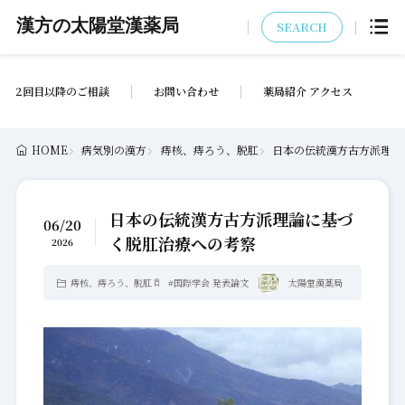
漢方の太陽堂漢薬局
SEARCH
2回目以降のご相談
お問い合わせ
薬局紹介 アクセス
HOME
病気別の漢方
痔核、痔ろう、脱肛
日本の伝統漢方古方派理論
日本の伝統漢方古方派理論に基づ
06/20
く脱肛治療への考察
2026
痔核、痔ろう、脱肛
#
国際学会 発表論文
太陽堂漢薬局