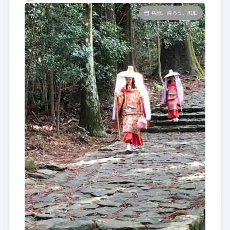
何気なく飲んでる漢方薬、凄い働きをしてる
のだな
太陽堂漢薬局
痔核、痔ろう、脱肛