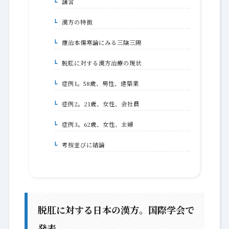
諸言
1-1-1.
漢方の特徴
1-1-2.
康治本傷寒論にみる三陰三陽
1-1-3.
脱肛に対する漢方治療の現状
1-1-4.
症例1。58歳、男性、建築業
1-1-4-1.
症例2。21歳、女性、会社員
1-1-4-2.
症例3。62歳、女性、主婦
1-1-4-3.
考按並びに結論
1-1-5.
脱肛に対する日本の漢方。国際学会で
発表