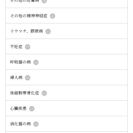
28
その他の精神神経症
42
リウマチ、膠原病
12
不妊症
79
呼吸器の病
24
婦人病
26
後縦靭帯骨化症
61
心臓疾患
15
消化器の病
26