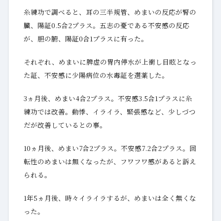
糸練功で調べると、耳の三半規管、めまいの反応が腎の
臓、陽証0.5合2プラス。五志の憂である不安感の反応
が、胆の腑、陽証0合1プラスに有った。
それぞれ、めまいに脾虚の胃内停水が上衝し目眩となっ
た証、不安感に少陽病位の水毒証を選薬した。
3ヵ月後、めまい4合2プラス。不安感3.5合1プラスに糸
練功では改善。動悸、イライラ、緊張感など、少しづつ
だが改善しているとの事。
10ヵ月後、めまい7合2プラス。不安感7.2合2プラス。回
転性のめまいは無くなったが、フワフワ感があると訴え
られる。
1年5ヵ月後、時々イライラするが、めまいは全く無くな
った。