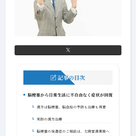
記事の目次
脳梗塞から日常生活に不自由なく症状が回復
1.
漢方は脳梗塞、脳血栓の予防も治療も得意
1-1.
実際の漢方治療
1-1-1.
脳梗塞の後遺症のご相談は、太陽堂漢薬局へ
1-2.