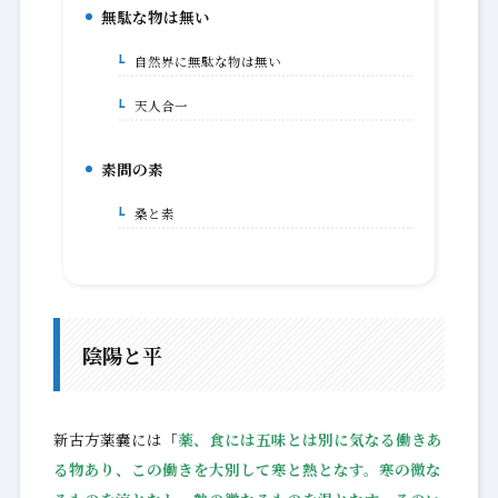
無駄な物は無い
7.
自然界に無駄な物は無い
7-1.
天人合一
7-1-1.
素問の素
8.
桑と素
8-1.
陰陽と平
新古方薬嚢には「
薬、食には五味とは別に気なる働きあ
る物あり、この働きを大別して寒と熱となす。寒の微な