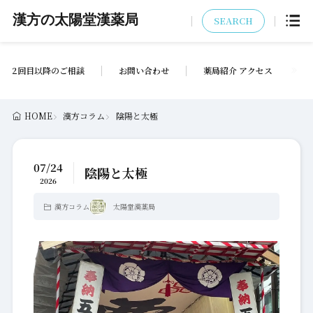
漢方の太陽堂漢薬局
SEARCH
2回目以降のご相談
お問い合わせ
薬局紹介 アクセス
HOME
漢方コラム
陰陽と太極
07/24
陰陽と太極
2026
漢方コラム
太陽堂漢薬局