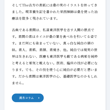
そしてThe古方の表紙には桑の実のイラストを持ってき
ました。喫茶養生記を書かれた栄西禅師は桑を使った治
療法を数多く残されています。
古典である素問は、私達東洋医学を志す人間の原点で
す。素問の素はカイコが桑の葉を食べ糸を引いてる姿で
す。まだ何にも染まっていない、真っ白な純白の絹の
絲。素人、素肌、素顔、素焼き、他。純白では現実の世
界は生きれない、医療も東洋医学も敵である病邪を純粋
と考えると邪気と戦えない。医術、臨床の技が必要にな
ります。でも、その技を使う心に純白が必要だと思いま
す。だから素問は東洋医学の心、基礎医学なのかもしれ
ません。
漢方コラム