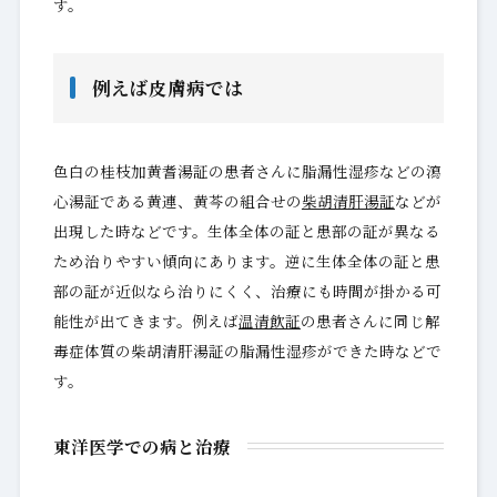
す。
例えば皮膚病では
色白の桂枝加黄耆湯証の患者さんに脂漏性湿疹などの瀉
心湯証である黄連、黄芩の組合せの
柴胡清肝湯証
などが
出現した時などです。生体全体の証と患部の証が異なる
ため治りやすい傾向にあります。逆に生体全体の証と患
部の証が近似なら治りにくく、治療にも時間が掛かる可
能性が出てきます。例えば
温清飲証
の患者さんに同じ解
毒症体質の柴胡清肝湯証の脂漏性湿疹ができた時などで
す。
東洋医学での病と治療