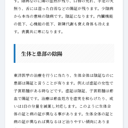
す。陰病なのに陽の虚熱が残り、口唇の荒れ、手足の火
照り、舌には湿った白苔などの陽証が残ります。少陰病
から本当の意味の陰病です。陰証になります。内臓機能
の低下、心機能の低下、新陳代謝も衰え身体も冷えま
す。表裏共に寒になります。
生体と患部の陰陽
東洋医学の治療を行うに当たり、生体全体は陰証なのに
患部は陽証と言うことが有ります。例えば虚証の女性で
子宮筋腫がある時などです。虚証は陰証、子宮筋腫は瘀
血で陽証です。治療は瘀血処方を虚実を和らげたり、或
いは1日の分量を減薬し対応します。このように生体全
体の証と病の証が異なる事があります。生体全体の証と
病の証が異なれば異なるほど治りやすい傾向にありま