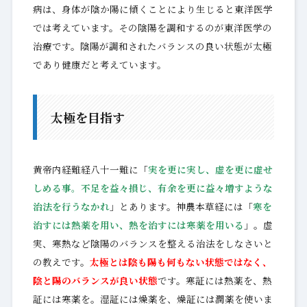
病は、身体が陰か陽に傾くことにより生じると東洋医学
では考えています。その陰陽を調和するのが東洋医学の
治療です。陰陽が調和されたバランスの良い状態が太極
であり健康だと考えています。
太極を目指す
黄帝内経難経八十一難に「
実を更に実し、虚を更に虚せ
しめる事。不足を益々損じ、有余を更に益々増すような
治法を行うなかれ
」とあります。神農本草経には「
寒を
治すには熱薬を用い、熱を治すには寒薬を用いる
」。虚
実、寒熱など陰陽のバランスを整える治法をしなさいと
の教えです。
太極とは陰も陽も何もない状態ではなく、
陰と陽のバランスが良い状態
です。寒証には熱薬を、熱
証には寒薬を。湿証には燥薬を、燥証には潤薬を使いま