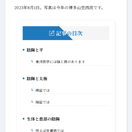
2023年8月1日。写真は今年の博多山笠西流です。
記事の目次
陰陽と平
1.
東洋医学には陰と陽があります
1-1.
陰陽と太極
2.
陽証では
2-1.
陰証では
2-2.
生体と患部の陰陽
3.
例えば皮膚病では
3-1.