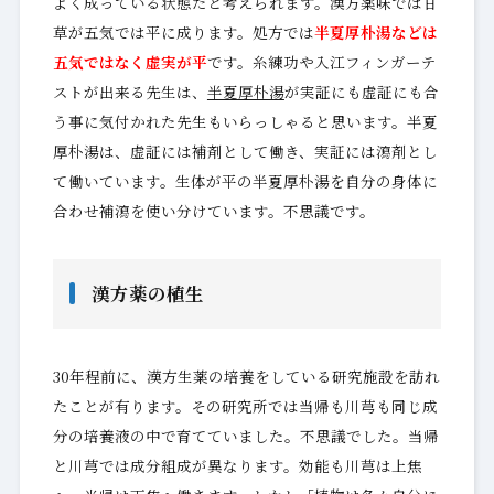
よく成っている状態だと考えられます。漢方薬味では甘
草が五気では平に成ります。処方では
半夏厚朴湯などは
五気ではなく虚実が平
です。糸練功や入江フィンガーテ
ストが出来る先生は、
半夏厚朴湯
が実証にも虚証にも合
う事に気付かれた先生もいらっしゃると思います。半夏
厚朴湯は、虚証には補剤として働き、実証には瀉剤とし
て働いています。生体が平の半夏厚朴湯を自分の身体に
合わせ補瀉を使い分けています。不思議です。
漢方薬の植生
30年程前に、漢方生薬の培養をしている研究施設を訪れ
たことが有ります。その研究所では当帰も川芎も同じ成
分の培養液の中で育てていました。不思議でした。当帰
と川芎では成分組成が異なります。効能も川芎は上焦