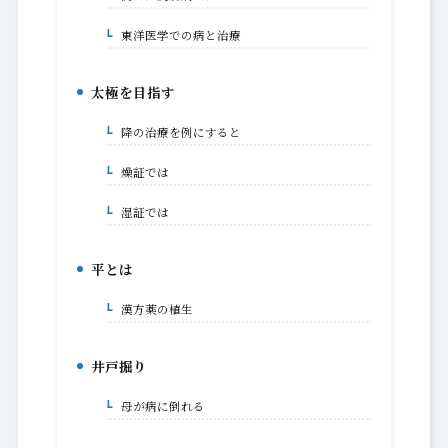
東洋医学での病と治療
3-1-1.
太極を目指す
4.
降の治療を例にすると
4-1.
燥証では
4-1-1.
湿証では
4-1-2.
平とは
5.
漢方薬の植生
5-1.
井戸掘り
6.
母が病に倒れる
6-1.